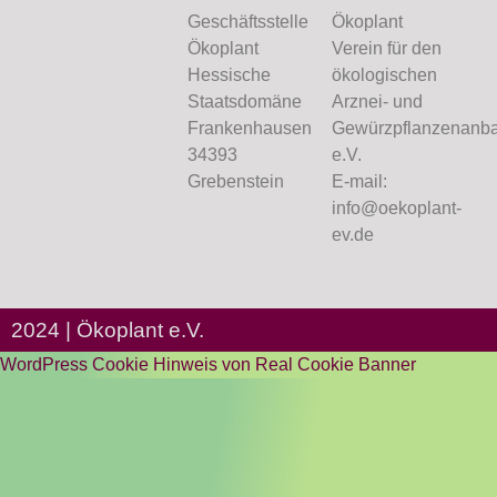
Geschäftsstelle
Ökoplant
Ökoplant
Verein für den
Hessische
ökologischen
Staatsdomäne
Arznei- und
Frankenhausen
Gewürzpflanzenanb
34393
e.V.
Grebenstein
E-mail:
info@oekoplant-
ev.de
2024 | Ökoplant e.V.
WordPress Cookie Hinweis von Real Cookie Banner