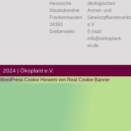
Hessische
ökologischen
Staatsdomäne
Arznei- und
Frankenhausen
Gewürzpflanzenanb
34393
e.V.
Grebenstein
E-mail:
info@oekoplant-
ev.de
2024 | Ökoplant e.V.
WordPress Cookie Hinweis von Real Cookie Banner