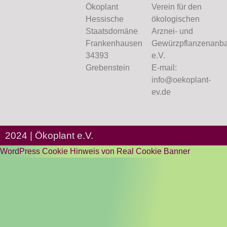
Ökoplant
Verein für den
Hessische
ökologischen
Staatsdomäne
Arznei- und
Frankenhausen
Gewürzpflanzenanb
34393
e.V.
Grebenstein
E-mail:
info@oekoplant-
ev.de
2024 | Ökoplant e.V.
WordPress Cookie Hinweis von Real Cookie Banner